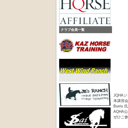
クラブ会員一覧
JQHA
本講習会
Burri
AQHA
ぜひご