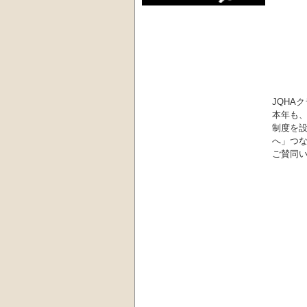
JQHA
本年も
制度を
へ」つ
ご賛同