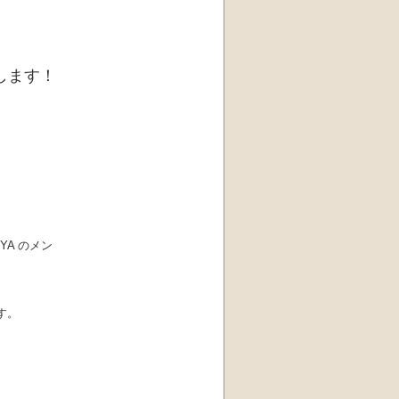
します！
YA のメン
す。