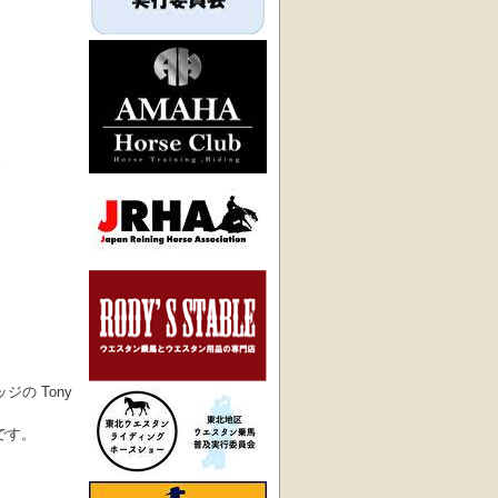
た
＊
の Tony
です。