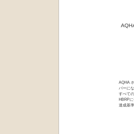
AQ
AQHA
バーに
すべて
HBRP
達成基